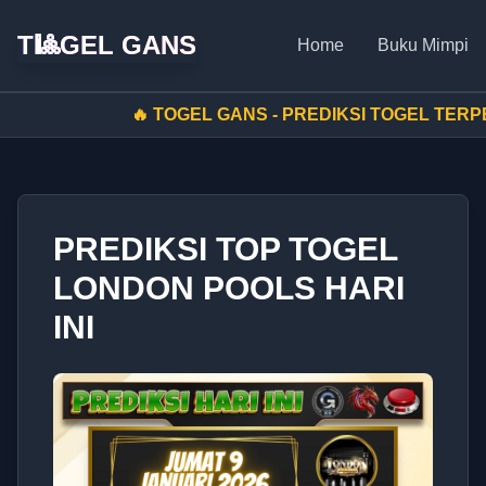
T🎱GEL GANS
Home
Buku Mimpi
🔥 TOGEL GANS - PREDIKSI TOGEL TERPERC
PREDIKSI TOP TOGEL
LONDON POOLS HARI
INI