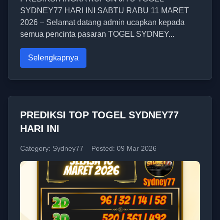
SYDNEY77 HARI INI SABTU RABU 11 MARET
2026 – Selamat datang admin ucapkan kepada
semua pencinta pasaran TOGEL SYDNEY...
Selengkapnya
PREDIKSI TOP TOGEL SYDNEY77
HARI INI
Category: Sydney77
Posted: 09 Mar 2026