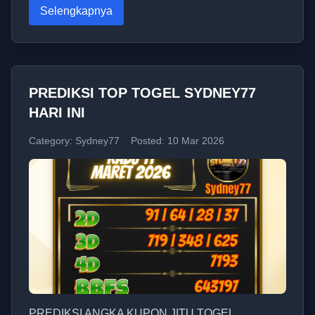
Selengkapnya
PREDIKSI TOP TOGEL SYDNEY77
HARI INI
Category: Sydney77
Posted: 10 Mar 2026
PREDIKSI ANGKA KUPON JITU TOGEL